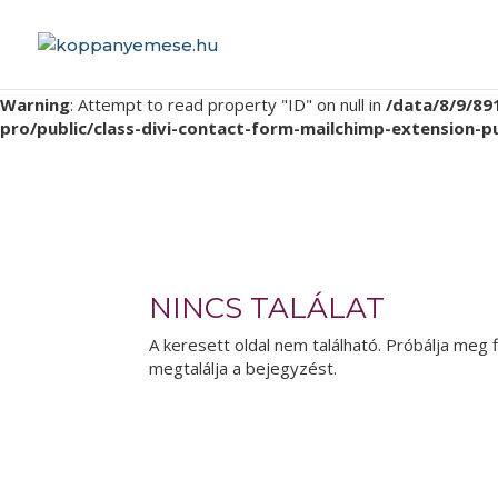
Warning
: Attempt to read property "ID" on null in
/data/8/9/89
pro/public/class-divi-contact-form-mailchimp-extension-p
Warning
: Attempt to read property "ID" on null in
/data/8/9/89
pro/public/class-divi-contact-form-mailchimp-extension-p
NINCS TALÁLAT
A keresett oldal nem található. Próbálja meg f
megtalálja a bejegyzést.