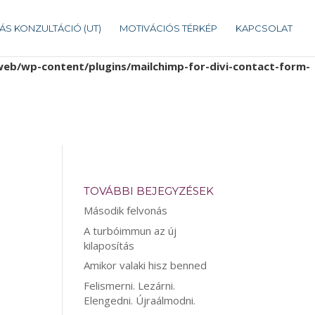
b/wp-content/plugins/mailchimp-for-divi-contact-form-
ÁS KONZULTÁCIÓ (UT)
MOTIVÁCIÓS TÉRKÉP
KAPCSOLAT
b/wp-content/plugins/mailchimp-for-divi-contact-form-
TOVÁBBI BEJEGYZÉSEK
Második felvonás
A turbóimmun az új
kilaposítás
Amikor valaki hisz benned
Felismerni. Lezárni.
Elengedni. Újraálmodni.