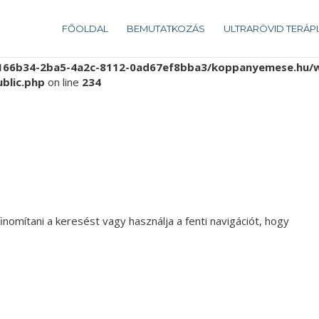
166b34-2ba5-4a2c-8112-0ad67ef8bba3/koppanyemese.hu/we
FŐOLDAL
BEMUTATKOZÁS
ULTRARÖVID TERÁPI
ublic.php
on line
112
166b34-2ba5-4a2c-8112-0ad67ef8bba3/koppanyemese.hu/we
ublic.php
on line
234
inomítani a keresést vagy használja a fenti navigációt, hogy