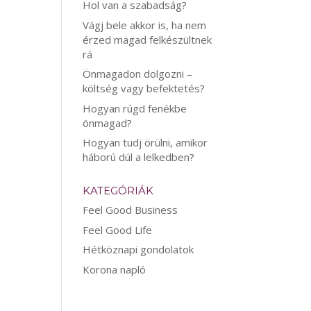
Hol van a szabadság?
Vágj bele akkor is, ha nem
érzed magad felkészültnek
rá
Önmagadon dolgozni –
költség vagy befektetés?
Hogyan rúgd fenékbe
önmagad?
Hogyan tudj örülni, amikor
háború dúl a lelkedben?
KATEGÓRIÁK
Feel Good Business
Feel Good Life
Hétköznapi gondolatok
Korona napló