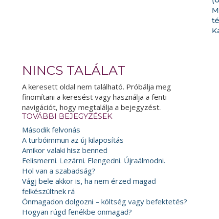
M
t
K
NINCS TALÁLAT
A keresett oldal nem található. Próbálja meg
finomítani a keresést vagy használja a fenti
navigációt, hogy megtalálja a bejegyzést.
TOVÁBBI BEJEGYZÉSEK
Második felvonás
A turbóimmun az új kilaposítás
Amikor valaki hisz benned
Felismerni. Lezárni. Elengedni. Újraálmodni.
Hol van a szabadság?
Vágj bele akkor is, ha nem érzed magad
felkészültnek rá
Önmagadon dolgozni – költség vagy befektetés?
Hogyan rúgd fenékbe önmagad?