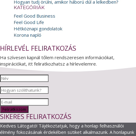
Hogyan tudj örülni, amikor háború dúl a lelkedben?
KATEGÓRIÁK
Feel Good Business
Feel Good Life
Hétköznapi gondolatok
Korona napló
HÍRLEVÉL FELIRATKOZÁS
Ha szívesen kapnál tőlem rendszeresen információkat,
inspirációkat, itt feliratkozhatsz a hírlevelemre.
Feliratkozom
SIKERES FELIRATKOZÁS
Kedves Látogató! Tájékoztatjuk, hogy a honlap felhasználói
élmény fokozásának érdekében sütiket alkalmazunk. A honlapunk